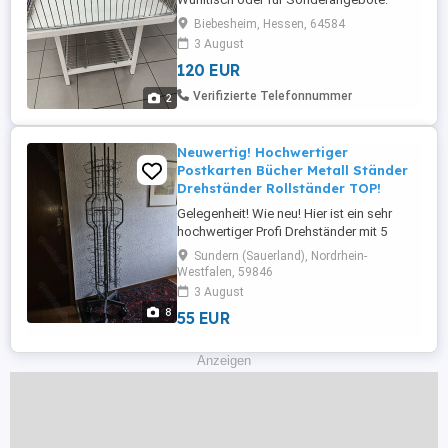
Ablage und Umrandung verchromt. Maße:
Biebesheim, Hessen, 64584
ca. 120x76x86 cm, guter Zustand mit
3 August
Gebrauchsspuren
120 EUR
Verifizierte Telefonnummer
2
Neuwertig! Hochwertiger
Postkarten Bücher Metall Ständer
Drehständer Rollständer TOP!
Gelegenheit! Wie neu! Hier ist ein sehr
hochwertiger Profi Drehständer mit 5
Doppelrollen und Feststeller von privat
Sundern (Sauerland), Nordrhein-
abzugeben! Sehr gut geeignet für
Westfalen, 59846
Postkarten, Bücher, Tücher, etc. zu nutzen.
3 August
Ideal auch für Sammler oder ein
8
55 EUR
Ladengeschäft. Sehr stabile und
hochwertige Metallausführung, drehbar.
Maße ...
Anzeigen