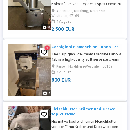
Kolbenfüller von Frey des Types Oscar 20.
Der Kolbenfüller ist komplett aus
Aldenrade, Duisburg, Nordrhein-
Edelstahl und stammt aus einer Insolvenz.
Westfalen, 47169
Leider wurden Kolben, Dichtung,
4 August
Kolbenschlüssel, Überwurfmutter und
8
2 500 EUR
Kolbenschraube nicht aufgefunden,
deshalb neu bestellt (siehe Bilder). Er hat
zwei Rollen ...
Carpigiani Eismaschine Labo8 12E-
1
The Carpigiani Ice Cream Machine Labo 8
12E is a high-quality soft serve ice cream
machine designed for professional use in
Kerpen, Nordrhein-Westfalen, 50169
restaurants and food service
4 August
establishments. With a single hopper, this
800 EUR
unit produces delicious and creamy ice
cream quickly and efficiently. Made by the
reputable brand Carpigiani, ...
3
Fleischkutter Krämer und Grewe
top Zustand
Hiermit verkaufe ich einen Fleischkutter
von der Firma Kreber und Kreb wie oben