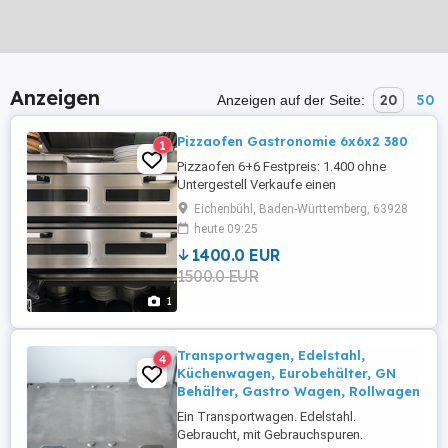
Anzeigen
20
50
Anzeigen auf der Seite:
Pizzaofen Gastronomie 6x6x2 380
1
Pizzaofen 6+6 Festpreis: 1.400 ohne
Untergestell Verkaufe einen
professionellen Pizzaofen Allround 6+6
Eichenbühl, Baden-Württemberg, 63928
Der Ofen ist voll funktionsfähig, befindet
heute 09:25
sich aktuell noch im Betrieb und kann vor
1400.0 EUR
Ort besichtigt sowie getestet werden.
1500.0 EUR
Technische Daten Modell: 6+6 Elektro-
Pizzaofen, 13 kW 2 Backkammern
1
Kapazität: ...
Transportwagen, Edelstahl,
4
Küchenwagen, Eurobehälter, GN
Behälter, Gastro Wagen, Rollwagen
Ein Transportwagen. Edelstahl.
Gebraucht, mit Gebrauchspuren.