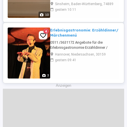
vorhanden. Vielfältig einsetzbar, z.B. als
Sinsheim, Baden-Württemberg, 74889
Regal für DVDs, CDs,
gestern 10:11
Softwareverpackungen, Modeleisenbahn
10
oder ähnliches. Spezialbauteile, selten,
schwer zu bekommen. Gelegenheit! Die
Teile sind bereits demontiert und sofort
Erlebnisgastronomie: Erzähldinner/
4
verfügbar ...
Märchenmenü
0511 /3631172 Angebote für die
Erlebnisgastronomie Erzähldinner /
Märchenmenü Dabei erleben Ihre Gäste
Hannover, Niedersachsen, 30159
zwischen den Gängen Ihres Menüs
gestern 09:41
spannende humorvolle Erzählkunst. Dauer
nach Absprache 2 bis 3 Stunden. Große
Märchen Themenauswahl . Erzähldinner
3
Hotel Für Hotels , Restaurants und Lokale.
Regelmäßig ...
Anzeigen