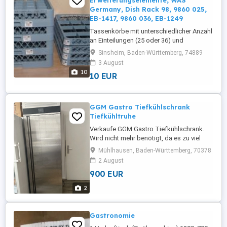
Erweiterungselemente, WAS
Germany, Dish Rack 98, 9860 025,
EB-1417, 9860 036, EB-1249
Tassenkörbe mit unterschiedlicher Anzahl
an Einteilungen (25 oder 36) und
Erweiterungselemente mit
Sinsheim, Baden-Württemberg, 74889
unerschiedlicher Anzahl an Einteilungen
3 August
(20 oder 25). 1 Stück Tassenkorb ist
10
10 EUR
benutzt und leicht beschädigt. 3 Stück
Tassenkörbe und 4 Stück
Erweiterungselemente sind unbenutzt.
Preis je nach Art und Zustand: ...
GGM Gastro Tiefkühlschrank
Tiefkühltruhe
Verkaufe GGM Gastro Tiefkühlschrank.
Wird nicht mehr benötigt, da es zu viel
Platz nimmt. Voll funktionsfähig.
Mühlhausen, Baden-Württemberg, 70378
2 August
900 EUR
2
Gastronomie