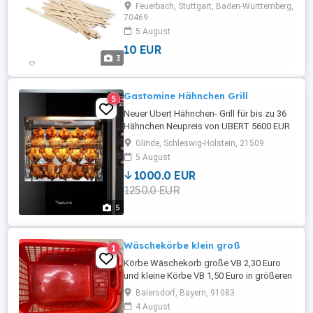
oder (IBAN)Bank Überweisung möglich.
Feuerbach, Stuttgart, Baden-Württemberg,
Verkauft wird der Artikel unter Ausschluss
70469
jeglicher Gewährleistung. Keine Garantie
5 August
und keine Rücknahme. Alle Irrtümer
10 EUR
vorbehalten!
3
Gastomine Hähnchen Grill
5
Neuer Ubert Hähnchen- Grill für bis zu 36
Hähnchen Neupreis von UBERT 5600 EUR
zuzüglich Steuer
Glinde, Schleswig-Holstein, 21509
5 August
1000.0 EUR
1250.0 EUR
5
Wäschekörbe klein groß
1
Körbe Wäschekorb große VB 2,30 Euro
und kleine Körbe VB 1,50 Euro in größeren
Mengen in Farben rot, blau, gelb,
Baiersdorf, Bayern, 91083
dunkelgrün Nur Abholung!! Der Verkauf
4 August