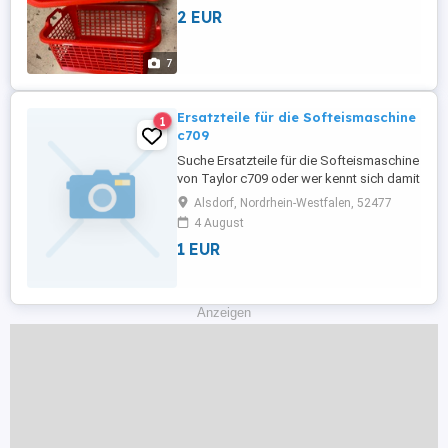
erfolgt unter Ausschluss jeglicher
2 EUR
Sachmängelhaftung . Die Haftung auf
Schadenersatz wegen Verletzungen von
Gesundheit, Körper oder Leben und grob
7
...
Ersatzteile für die Softeismaschine
1
c709
Suche Ersatzteile für die Softeismaschine
von Taylor c709 oder wer kennt sich damit
aus bitte melden.
Alsdorf, Nordrhein-Westfalen, 52477
4 August
1 EUR
Anzeigen