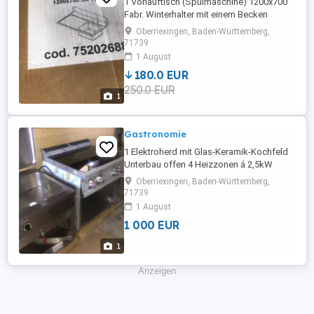
1 Vorlauftisch (Spülmaschine) 1200x700
Fabr. Winterhalter mit einem Becken
Ausstellungsstück Abholung
Oberriexingen, Baden-Württemberg,
71739
1 August
180.0 EUR
250.0 EUR
1
Gastronomie
1 Elektroherd mit Glas-Keramik-Kochfeld
Unterbau offen 4 Heizzonen á 2,5kW
Ausstellungstück - neuwertiges Gerät
Oberriexingen, Baden-Württemberg,
Maße 800x700x900mm Anschluß 400 V,
71739
10kW Fabr. Multi 70 80PVE-L zur Abholung
1 August
1 000 EUR
1
Anzeigen