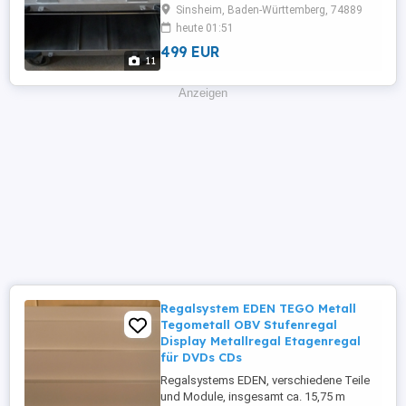
Profigerät. Sehr stabil. Siehe Bilder. Der
Sinsheim, Baden-Württemberg, 74889
Transportwagen hat einem ergonomisch
heute 01:51
geformten Handgriff zum leichten
499 EUR
verschieden des Wagens. An allen 4
11
Ecken verfügt der Wagen über
Soßstangen bzw. Kantenschutz aus
Anzeigen
schwarzem Kunststoff. Der ...
Regalsystem EDEN TEGO Metall
Tegometall OBV Stufenregal
Display Metallregal Etagenregal
für DVDs CDs
Regalsystems EDEN, verschiedene Teile
und Module, insgesamt ca. 15,75 m