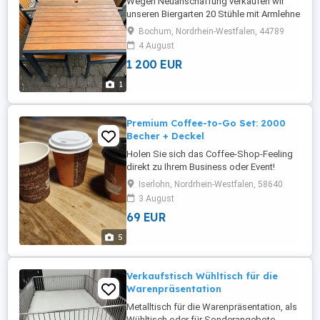
Wegen Neuanschaffung verkaufen wir
unseren Biergarten 20 Stühle mit Armlehne
19 Stühle ohne Armlehne 10 Tische
Bochum, Nordrhein-Westfalen, 44789
4 August
1 200 EUR
1
Premium Coffee-to-Go Set: 2000
Becher + Deckel
Holen Sie sich das Coffee-Shop-Feeling
direkt zu Ihrem Business oder Event!
Verwandeln Sie jeden Kaffee in ein
Iserlohn, Nordrhein-Westfalen, 58640
Erlebnis! Ich verkaufe hochwertige, extra
3 August
stabile Hartpapierbecher im stylischen
69 EUR
"Classic Coffee"-Design. Egal ob für Ihr
Café, den Kiosk, das Büro oder die
5
nächste große Gartenparty dieses ...
Verkaufstisch Wühltisch für die
Warenpräsentation
Metalltisch für die Warenpräsentation, als
Wühltisch oder für Sonderangebote.