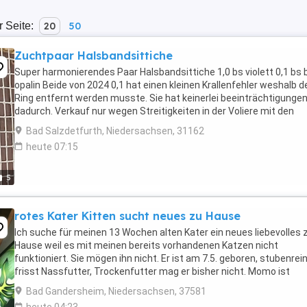
r Seite:
20
50
Zuchtpaar Halsbandsittiche
Super harmonierendes Paar Halsbandsittiche 1,0 bs violett 0,1 bs 
opalin Beide von 2024 0,1 hat einen kleinen Krallenfehler weshalb d
Ring entfernt werden musste. Sie hat keinerlei beeinträchtigunge
dadurch. Verkauf nur wegen Streitigkeiten in der Voliere mit den
anderen Vögel (die Henne ist ...
Bad Salzdetfurth, Niedersachsen, 31162
heute 07:15
5
rotes Kater Kitten sucht neues zu Hause
Ich suche für meinen 13 Wochen alten Kater ein neues liebevolles 
Hause weil es mit meinen bereits vorhandenen Katzen nicht
funktioniert. Sie mögen ihn nicht. Er ist am 7.5. geboren, stubenrei
frisst Nassfutter, Trockenfutter mag er bisher nicht. Momo ist
entwurmt aber nicht geimpft und auch ...
Bad Gandersheim, Niedersachsen, 37581