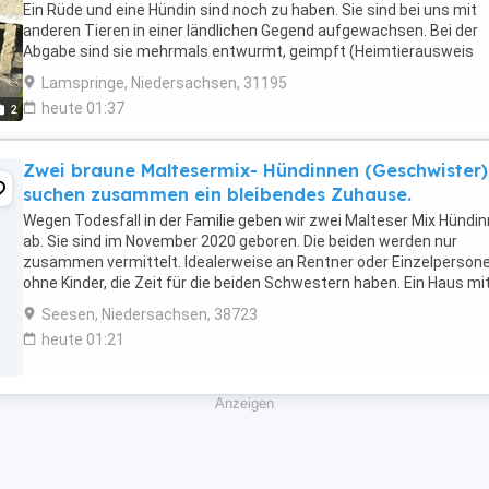
Ein Rüde und eine Hündin sind noch zu haben. Sie sind bei uns mit
anderen Tieren in einer ländlichen Gegend aufgewachsen. Bei der
Abgabe sind sie mehrmals entwurmt, geimpft (Heimtierausweis
National) und mit einem Chip gekennzeichnet. Das ...
Lamspringe, Niedersachsen, 31195
heute 01:37
2
Zwei braune Maltesermix- Hündinnen (Geschwister)
suchen zusammen ein bleibendes Zuhause.
Wegen Todesfall in der Familie geben wir zwei Malteser Mix Hündi
ab. Sie sind im November 2020 geboren. Die beiden werden nur
zusammen vermittelt. Idealerweise an Rentner oder Einzelperson
ohne Kinder, die Zeit für die beiden Schwestern haben. Ein Haus mi
Garten wäre wünschenswert. Sie bekommen ...
Seesen, Niedersachsen, 38723
heute 01:21
Anzeigen