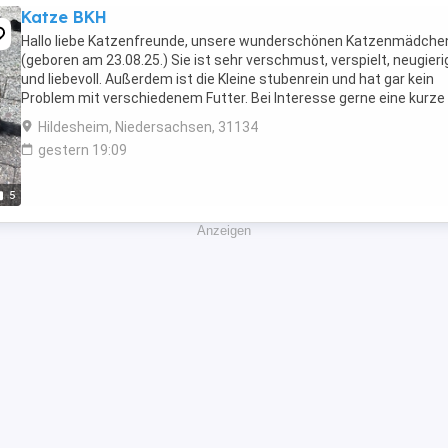
Katze BKH
Hallo liebe Katzenfreunde, unsere wunderschönen Katzenmädche
(geboren am 23.08.25.) Sie ist sehr verschmust, verspielt, neugieri
und liebevoll. Außerdem ist die Kleine stubenrein und hat gar kein
Problem mit verschiedenem Futter. Bei Interesse gerne eine kurze
Nachricht schreiben und ein Kennenlernen ...
Hildesheim, Niedersachsen, 31134
gestern 19:09
5
Anzeigen