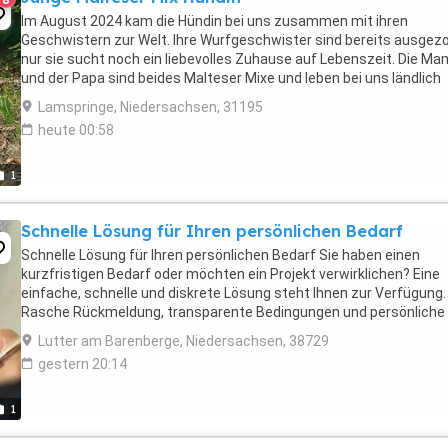
Im August 2024 kam die Hündin bei uns zusammen mit ihren
Geschwistern zur Welt. Ihre Wurfgeschwister sind bereits ausgez
nur sie sucht noch ein liebevolles Zuhause auf Lebenszeit. Die M
und der Papa sind beides Malteser Mixe und leben bei uns ländlich
gelegen im Haus mit Garten. Die Hündin ist ...
Lamspringe, Niedersachsen, 31195
heute 00:58
1
Schnelle Lösung für Ihren persönlichen Bedarf
Schnelle Lösung für Ihren persönlichen Bedarf Sie haben einen
kurzfristigen Bedarf oder möchten ein Projekt verwirklichen? Eine
einfache, schnelle und diskrete Lösung steht Ihnen zur Verfügung.
Rasche Rückmeldung, transparente Bedingungen und persönliche
Begleitung. Kreditsumme: 5. Euro Laufzeit: ...
Lutter am Barenberge, Niedersachsen, 38729
gestern 20:14
1