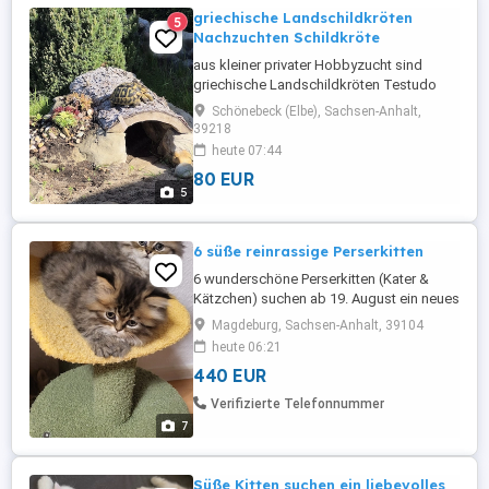
griechische Landschildkröten
5
Nachzuchten Schildkröte
aus kleiner privater Hobbyzucht sind
griechische Landschildkröten Testudo
hermanni Nachzuchten ( 2025 )
Schönebeck (Elbe), Sachsen-Anhalt,
abzugeben. die erste 4 monatige
39218
Winterstarre haben unsere Nachzuchten
heute 07:44
super überstanden . Sie sind fit und
80 EUR
fressen gut , somit dürfen sie in ihr neues
5
möglichst artgerechtes Zuhause
umziehen . Im ...
6 süße reinrassige Perserkitten
6 wunderschöne Perserkitten (Kater &
Kätzchen) suchen ab 19. August ein neues
Zuhause! Hallo an alle Katzenliebhaber!
Magdeburg, Sachsen-Anhalt, 39104
Unsere Katze hat 6 wunderschöne,
heute 06:21
reinrassige Perser-Kitten zur Welt
440 EUR
gebracht. Die Kleinen wachsen mitten bei
uns in der Familie auf, werden mit viel
Verifizierte Telefonnummer
Liebe großgezogen und dürfen ab ...
7
Süße Kitten suchen ein liebevolles