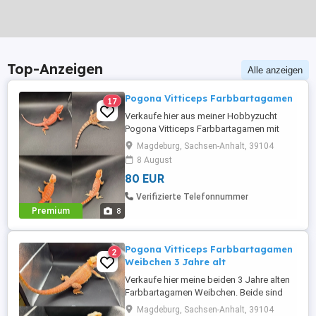
Top-Anzeigen
Alle anzeigen
Pogona Vitticeps Farbbartagamen
17
Verkaufe hier aus meiner Hobbyzucht
Pogona Vitticeps Farbbartagamen mit
Schlupf vom 05.05.2026 Sie sind jetzt alle
Magdeburg, Sachsen-Anhalt, 39104
12 Wochen alt und nun Abgabebereit :)
8 August
Sie sind alle Futterfest (verschiedener
80 EUR
Salat, Heimchen, Mehlwürmer & Pinky
Maden) & sie bekommen ebenfalls ihre
Verifizierte Telefonnummer
Vitamine. Alle Bartagmen sind noch ...
Premium
8
Pogona Vitticeps Farbbartagamen
2
Weibchen 3 Jahre alt
Verkaufe hier meine beiden 3 Jahre alten
Farbbartagamen Weibchen. Beide sind
super lieb und zutraulich :) Fressen beide
Magdeburg, Sachsen-Anhalt, 39104