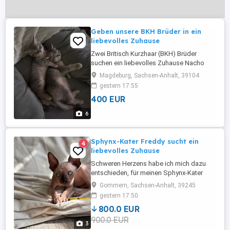
Geben unsere BKH Brüder in ein
liebevolles Zuhause
Zwei Britisch Kurzhaar (BKH) Brüder
suchen ein liebevolles Zuhause Nacho
und Teddy Unsere zwei wunderschönen
Magdeburg, Sachsen-Anhalt, 39104
Britisch Kurzhaar (BKH) Brüder, geboren
gestern 17:55
am 15.03.2026, sind bereit, in ein neues,
400 EUR
liebevolles Zuhause umzuziehen. Die
beiden sind: * geimpft * mehrfach
6
entwurmt * gesund und bestens ...
Sphynx-Kater Freddy sucht ein
4
liebevolles Zuhause
Schweren Herzens habe ich mich dazu
entschieden, für meinen Sphynx-Kater
Freddy ein neues Zuhause zu suchen.
Gommern, Sachsen-Anhalt, 39245
Diese Entscheidung fällt mir alles andere
gestern 17:50
als leicht, deshalb ist es mir besonders
800.0 EUR
wichtig, dass er nur in die allerbesten
900.0 EUR
Hände kommt. Freddy ist 1 Jahr alt
3
(geboren am 04.08.), geimpft, aber ...