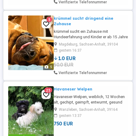
Verifizierte Telefonnummer
krümmel sucht dringend eine
5
Zuhause
krümmel sucht ein Zuhause mit
Hundeerfahrung und Kinder er ab 15 Jahre
und Menschen mit viel Kraft wegen
Magdeburg, Sachsen-Anhalt, 39104
Änderung der Lebensumstände kann sie
gestern 16:37
ihn nicht mehr gerecht werden
1.0 EUR
50.0 EUR
5
Verifizierte Telefonnummer
Havaneser Welpen
25
Havaneser-Welpen, weiblich, 12 Wochen
alt, gechipt, geimpft, entwurmt, gesund
suchen ab sofort ein neues Zuhause.
Wanzleben, Sachsen-Anhalt, 39164
gestern 13:37
750 EUR