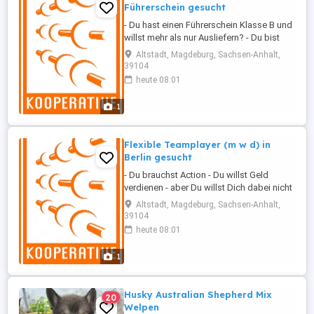
Führerschein gesucht
- Du hast einen Führerschein Klasse B und
willst mehr als nur Ausliefern? - Du bist
gerne unterwegs - auch Deutschlandweit -
Altstadt, Magdeburg, Sachsen-Anhalt,
Du fährst genauso gern wie Du mit
39104
anpackst - Du suchst Abwechslung beim
heute 08:01
Job - neue Herausforderung reizen Dich
dann haben wir den richtigen Job für Dich!
1
Die ...
Flexible Teamplayer (m w d) in
Berlin gesucht
- Du brauchst Action - Du willst Geld
verdienen - aber Du willst Dich dabei nicht
langeweilen Dann versuch es mal bei uns!
Altstadt, Magdeburg, Sachsen-Anhalt,
Die Kooperative Tateinheit GmbH ist mit
39104
seinen Teams in Berlin und ganz
heute 08:01
Deutschland unterwegs. Wir betreuen
Konzerte, Tourneen, TV- und
1
Theaterproduktionen, Messen, ...
Husky Australian Shepherd Mix
20
Welpen