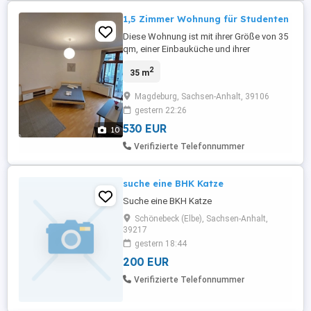
1,5 Zimmer Wohnung für Studenten
Diese Wohnung ist mit ihrer Größe von 35
qm, einer Einbauküche und ihrer
Teilmöblierung für Studenten bestens
2
35 m
geeignet. Zur Uni benötigt ihr mit dem
Fahrrad nur 5-10 Minuten, und mit der
Magdeburg, Sachsen-Anhalt, 39106
Straßenbahn auch nur 10 Minuten. Zum
gestern 22:26
Edeka 5 Minuten mit dem Fahrrad.
Ausstattung: - Großes Doppelbett -
530 EUR
10
Sitzgelegenheit - ...
Verifizierte Telefonnummer
suche eine BHK Katze
Suche eine BKH Katze
Schönebeck (Elbe), Sachsen-Anhalt,
39217
gestern 18:44
200 EUR
Verifizierte Telefonnummer