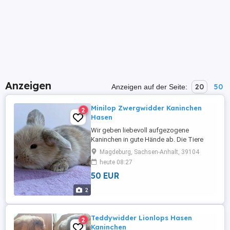
Anzeigen
20
50
Anzeigen auf der Seite:
Minilop Zwergwidder Kaninchen
2
Hasen
Wir geben liebevoll aufgezogene
Kaninchen in gute Hände ab. Die Tiere
sind gesund, aktiv und an Menschen
Magdeburg, Sachsen-Anhalt, 39104
gewöhnt. Sie eignen sich sowohl für
heute 08:27
Familien als auch für erfahrene Halter mit
50 EUR
ausreichend Platz und artgerechter
Haltung. Auszug ab 20.08 - können
2
reserviert werden mit Anzahlung! Bild 1 -
Rammler Bild ...
Teddywidder Lionlops Hasen
2
Kaninchen