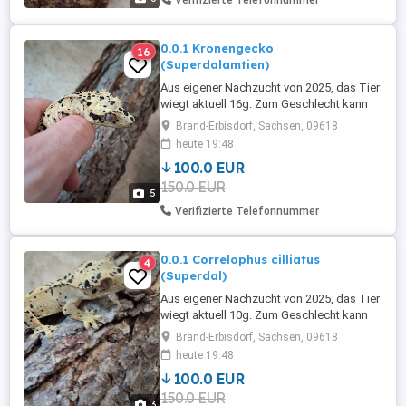
Verifizierte Telefonnummer
0.0.1 Kronengecko
16
(Superdalamtien)
Aus eigener Nachzucht von 2025, das Tier
wiegt aktuell 16g. Zum Geschlecht kann
ich noch keine genauen Angaben machen.
Brand-Erbisdorf, Sachsen, 09618
(Nr8) Aktuell kann ich hier wahrscheinlich
heute 19:48
keine Nachrichten lesen, bitte schreibt mir
100.0 EUR
gerne bei Insta: rainforestvisions Nur an
150.0 EUR
Selbstabholer oder per Tiertransport
5
wenn von Käufer ...
Verifizierte Telefonnummer
0.0.1 Correlophus cilliatus
4
(Superdal)
Aus eigener Nachzucht von 2025, das Tier
wiegt aktuell 10g. Zum Geschlecht kann
ich noch keine genauen Angaben
Brand-Erbisdorf, Sachsen, 09618
machen(Nr7). Aktuell kann ich hier
heute 19:48
wahrscheinlich keine Nachrichten lesen,
100.0 EUR
bitte schreibt mir gerne bei Insta:
150.0 EUR
rainforestvisions Nur an Selbstabholer
3