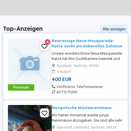
Top-Anzeigen
Alle anzeigen
Reinrassige Neva-Masquerade-
4
Katze sucht ein liebevolles Zuhause
Unsere wunderschöne Neva-Masquerade-
Katze hat ihre Zuchtkarriere beendet und
sucht nun ihren Menschen oder eine
Auerbach, Sachsen, 09392
liebevolle Familie, bei der sie für immer
4 August
ankommen darf. Sie ist kastriert,
400 EUR
vollständig geimpft, tierärztlich untersucht
und auf die wichtigsten
Verifizierte Telefonnummer
Premium
Infektionskrankheiten getestet.
AUTO-PUSH
Gesundheitlich ...
Mongolische Wüstenrennmaus
Wir haben immermal wieder junge
Rennmäuse abzugeben. Sie sind alle sehr
neugierig, aufgeweckt und an die Hand
Ebersdorf, Chemnitz, Sachsen, 09128
gewöhnt . AKTUELL 4 Männchen Pro