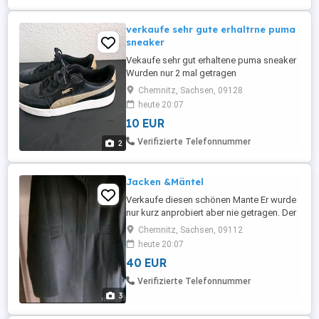
verkaufe sehr gute erhaltrne puma
sneaker
Vekaufe sehr gut erhaltene puma sneaker
Wurden nur 2 mal getragen
Chemnitz, Sachsen, 09128
heute 20:07
10 EUR
Verifizierte Telefonnummer
2
Jacken &Mäntel
Verkaufe diesen schönen Mante Er wurde
nur kurz anprobiert aber nie getragen. Der
neu Preis lag bei 169,99 der Mantel hängt
Chemnitz, Sachsen, 09112
die ganze Zeit im Kleiderschrank und
heute 20:07
wurde nie getragen daher wird er verkauft
40 EUR
Verifizierte Telefonnummer
3