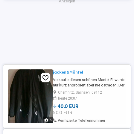
Anzeigen
jacken&Mäntel
Verkaufe diesen schönen Mantel Er wurde
nur kurz anprobiert aber nie getragen. Der
neu Preis lag bei 169.99 der Mantel hängt
Chemnitz, Sachsen, 09112
die ganze Zeit im Kleiderschrank und
heute 20:07
wurde nie getragen daher Wird er verkauft
40.0 EUR
50.0 EUR
3
Verifizierte Telefonnummer