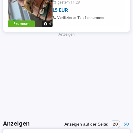
gestern 11:28
Maus 15 EUR Ab 2 Mäuschen 12 EUR
15 EUR
Abholung in 09131 Chemnitz
Verifizierte Telefonnummer
Premium
4
Anzeigen
Anzeigen
20
50
Anzeigen auf der Seite: