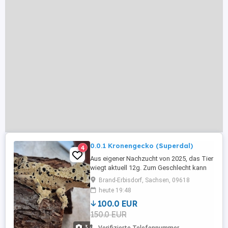
0.0.1 Kronengecko (Superdal)
4
Aus eigener Nachzucht von 2025, das Tier
wiegt aktuell 12g. Zum Geschlecht kann
ich noch keine genauen Angaben machen.
Brand-Erbisdorf, Sachsen, 09618
(Nr5) Aktuell kann ich hier wshrscheinlich
heute 19:48
keine Nachrichten lesen, bitte schreibt mir
100.0 EUR
gerne bei Insta: rainforestvisions Nur an
150.0 EUR
Selbstabholer oder per Tiertransport
wenn von Käufer ...
3