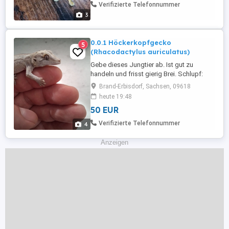
Terra Rep am 6.9 in Reichenbach möglich.
Verifizierte Telefonnummer
An Selbstabholer oder ...
3
0.0.1 Höckerkopfgecko
5
(Rhacodactylus auriculatus)
Gebe dieses Jungtier ab. Ist gut zu
handeln und frisst gierig Brei. Schlupf:
13.04.26 Nur an Selbstabholer
Brand-Erbisdorf, Sachsen, 09618
heute 19:48
50 EUR
Verifizierte Telefonnummer
4
Anzeigen