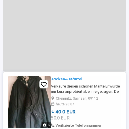
Jacken& Mäntel
Verkaufe diesen schönen Mante Er wurde
nur kurz anprobiert aber nie getragen. Der
neu Preis lag bei 169,99 der Mantel hängt
Chemnitz, Sachsen, 09112
die ganze Zeit im Kleiderschrank und
heute 20:07
wurde nie getragen daher wird er verkauft
40.0 EUR
50.0 EUR
3
Verifizierte Telefonnummer