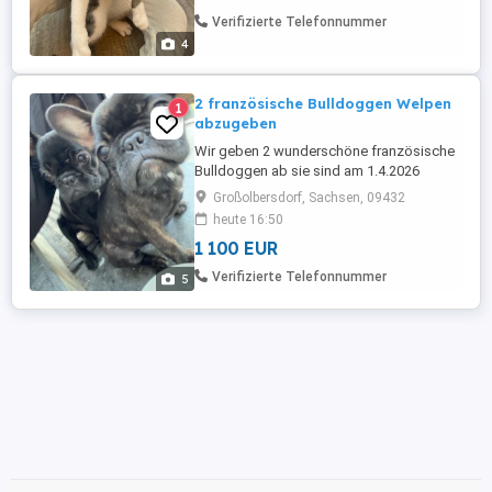
Familie. Mausi hat ein schönes braun-
Verifizierte Telefonnummer
weißes Fell ...
4
2 französische Bulldoggen Welpen
1
abzugeben
Wir geben 2 wunderschöne französische
Bulldoggen ab sie sind am 1.4.2026
geboren und suchen nun ein neues
Großolbersdorf, Sachsen, 09432
Zuhause es sind 2 Rüden einer schwarz
heute 16:50
und der andere schwarz geströmt sie
1 100 EUR
kennen Kinder Hunde und den Alltagslerm
Muttertier ist eine reinrassige
Verifizierte Telefonnummer
5
Französische Bulldogge und vor Ort der
Vater ...