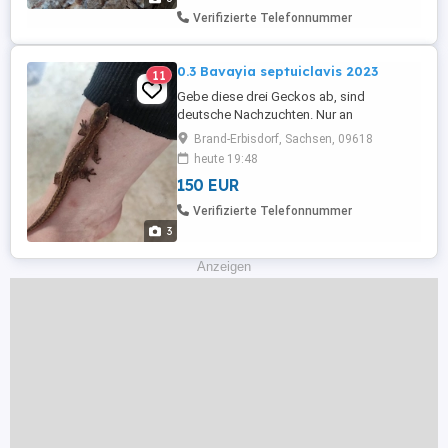
oder per Tiertransport wenn von Käufer ...
Verifizierte Telefonnummer
0.3 Bavayia septuiclavis 2023
11
Gebe diese drei Geckos ab, sind
deutsche Nachzuchten. Nur an
Selbstabholer oder Tiertransport muss
Brand-Erbisdorf, Sachsen, 09618
vom Käufer organisiert werden. Abgabe
heute 19:48
nur alle drei zusammen!! Übergabe zur
150 EUR
Terra Rep am 6.9 in Reichenbach möglich.
Aktuell kann ich hier keine Nachrichten
Verifizierte Telefonnummer
lesen, bitte schreibt mir gerne bei Insta: ...
3
Anzeigen