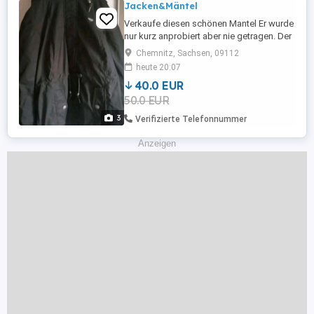
Jacken&Mäntel
Verkaufe diesen schönen Mantel Er wurde
nur kurz anprobiert aber nie getragen. Der
neu Preis lag bei 169,99 der Mantel hängt
Chemnitz, Sachsen, 09112
die ganze Zeit im Kleiderschrank und
heute 20:07
wurde nie getragen daher wird er verkauft
40.0 EUR
50.0 EUR
3
Verifizierte Telefonnummer
Anzeigen