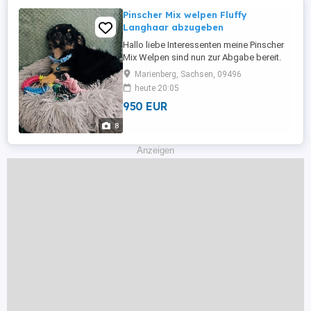
Pinscher Mix welpen Fluffy
Langhaar abzugeben
Hallo liebe Interessenten meine Pinscher
Mix Welpen sind nun zur Abgabe bereit.
Auf den Bildern sind die süßen zu sehen.
Marienberg, Sachsen, 09496
Es sind Rüden und Hündinnen dabei in
heute 20:05
Traumhaften Farben . Einfach ein
950 EUR
Geschenk die hübschen Welpis. Ich habe
mir bei der Aufzucht viel Mühe gegeben.
8
Also keine Zwingerhaltung oder ...
Anzeigen