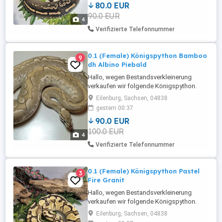
80.0 EUR
hetero Piebald Terrarium: 100x50x50 aus
90.0 EUR
Rep Tix-Kunststoff von Terra Plus, Höhle
4
schwarz von M&S, Reptizoo Schlupfbox
Verifizierte Telefonnummer
...
0.1 (Female) Königspython Bamboo
9
dh Albino Piebald
Hallo, wegen Bestandsverkleinerung
verkaufen wir folgende Königspython.
(bei Bedarf inkl. voll ausgestatteten
Eilenburg, Sachsen, 04838
Terrarium) Alter: 2023 Geschlecht:
gestern 00:37
Weibchen Morph: Bamboo doppel hetero
90.0 EUR
Albino Piebald Terrarium: 100x50x50 aus
100.0 EUR
Rep Tix-Kunststoff von Terra Plus, Höhle
4
schwarz von M&S, Reptizoo Schlupfbox
Verifizierte Telefonnummer
...
0.1 (Female) Königspython Pastel
3
Fire Granit
Hallo, wegen Bestandsverkleinerung
verkaufen wir folgende Königspython.
(bei Bedarf inkl. voll ausgestatteten
Eilenburg, Sachsen, 04838
Terrarium) Alter: 2023 Geschlecht: