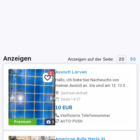
Anzeigen
20
50
Anzeigen auf der Seite:
Axolotl Larven
2
Hallo, ich biete hier Nachwuchs von
meinen Axolotl an. Sie sind am 12. 13.5
geschlüpft und dürfen dementsprechend
Sachsen-Anhalt
Ende August bzw. mit ca. 10 cm
heute 14:37
ausziehen. Die Abgabe erfolgt Paarweise,
10 EUR
sofern noch keine axolotl vorhanden sind.
Nach aktuellem Stand sieht es so aus als
Verifizierte Telefonnummer
wären es Naturfarbene und Helle ...
AUTO-PUSH
Premium
3
American Bully Merle XL