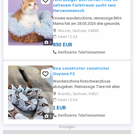
seltenem Farbtraum sucht sein
Herzensmensch
Unsere wunderschöne, reinrassige BKH-
Mama hat am 28.05.2026 drei gesunde,
kräftige Kitten zur Welt gebracht. Die
Wurzen, Sachsen, 04808
kleinen Fellnasen wachsen bei uns
heute 12:04
behütet, mit ganz viel Liebe und mitten im
3
850 EUR
familiären Alltag auf.Da uns das
zukünftige Zuhause unserer Babys sehr
Verifizierte Telefonnummer
am Herzen liegt, suchen wir ab Mitte
August ...
Boa constrictor constrictor
Guyana F2
Wunderschöne Rotschwanzboas
abzugeben. Reinrassige Tiere mit allen
Papieren aus eigener Nachzucht. Bei
Brandis, Sachsen, 04821
Interesse gern melden.
heute 12:04
1 EUR
Verifizierte Telefonnummer
3
Anzeigen