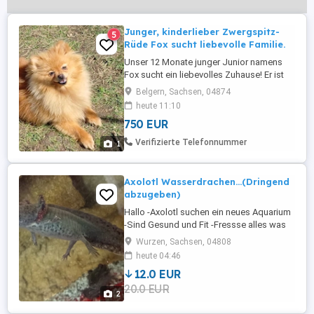
Junger, kinderlieber Zwergspitz-
5
Rüde Fox sucht liebevolle Familie.
Unser 12 Monate junger Junior namens
Fox sucht ein liebevolles Zuhause! Er ist
pflegeleicht, neugierig und hat ein sehr
Belgern, Sachsen, 04874
aufgeschlossenes, freundliches Wesen.
heute 11:10
Mit Kleintieren wie Hühnern, Enten und
750 EUR
Katzen aufgewachsen zeigt er sich hier
absolut unkompliziert. Das Spielen und
Verifizierte Telefonnummer
1
Tollen mit Kindern ist ...
Axolotl Wasserdrachen...(Dringend
abzugeben)
Hallo -Axolotl suchen ein neues Aquarium
-Sind Gesund und Fit -Fressse alles was
Krabbelt (Pellets muß jeder selber wissen)
Wurzen, Sachsen, 04808
-Wildling Axantic Mix -Sind ca 1,6 Jahre
heute 04:46
Jung Wer traut sich ein Heim für diese
12.0 EUR
Kreaturen zu geben ;) Nur Abholung in
20.0 EUR
Wurzen oder auch Möglich in Leipziger
2
Hauptbahnhof. ...