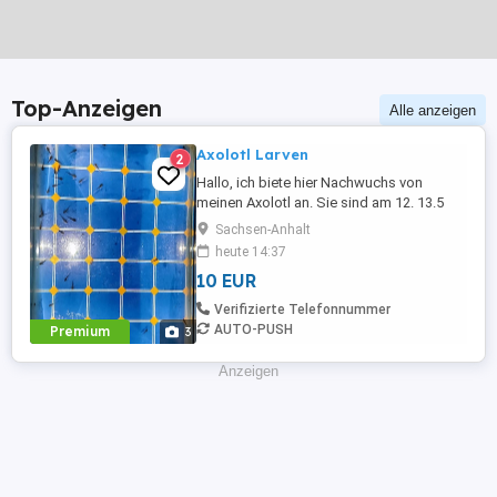
Top-Anzeigen
Alle anzeigen
Axolotl Larven
2
Hallo, ich biete hier Nachwuchs von
meinen Axolotl an. Sie sind am 12. 13.5
geschlüpft und dürfen dementsprechend
Sachsen-Anhalt
Ende August bzw. mit ca. 10 cm
heute 14:37
ausziehen. Die Abgabe erfolgt Paarweise,
10 EUR
sofern noch keine axolotl vorhanden sind.
Nach aktuellem Stand sieht es so aus als
Verifizierte Telefonnummer
wären es Naturfarbene und Helle ...
AUTO-PUSH
Premium
3
Anzeigen