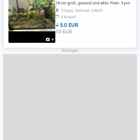
18 cm groß, gesund und aktiv. Preis: 5 pro
Stück. Nur in gute Hände abzugeben! Nur
Torgau, Sachsen, 04860
Abholung. Bei Interesse gerne melden.
4 August
5.0 EUR
7.0 EUR
4
Anzeigen