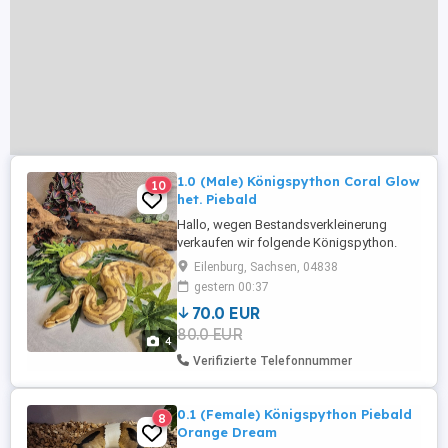
1.0 (Male) Königspython Coral Glow
10
het. Piebald
Hallo, wegen Bestandsverkleinerung
verkaufen wir folgende Königspython.
(bei Bedarf inkl. voll ausgestatteten
Eilenburg, Sachsen, 04838
Terrarium) Alter: 2019 Geschlecht:
gestern 00:37
Männchen Morph: Coral Glow hetero
70.0 EUR
Piebald Terrarium: 100x50x50 aus Rep Tix-
80.0 EUR
Kunststoff von Terra Plus, Höhle schwarz
4
von M&S, Reptizoo Schlupfbox Moosbox
Verifizierte Telefonnummer
...
0.1 (Female) Königspython Piebald
8
Orange Dream