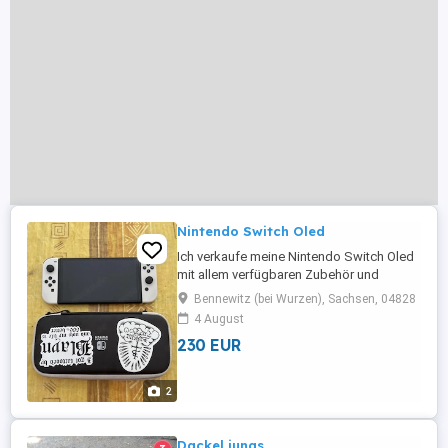
Nintendo Switch Oled
Ich verkaufe meine Nintendo Switch Oled
mit allem verfügbaren Zubehör und
funktioniert einwandfrei. Der Nintendo
Bennewitz (bei Wurzen), Sachsen, 04828
verfügt über Spiele und einen Controller.
4 August
und Versand ist auch möglich
230 EUR
2
Dackel jungs