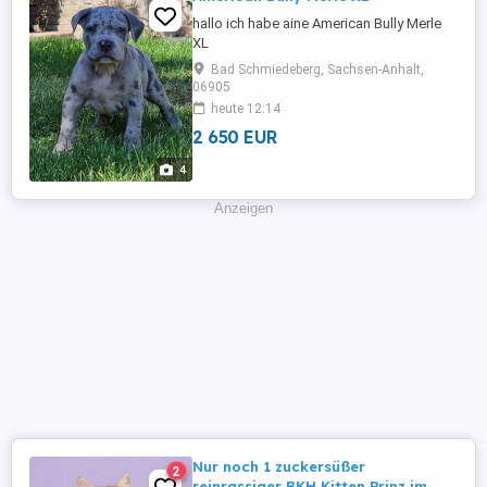
hallo ich habe aine American Bully Merle
XL
Bad Schmiedeberg, Sachsen-Anhalt,
06905
heute 12:14
2 650 EUR
4
Anzeigen
Nur noch 1 zuckersüßer
2
reinrassiger BKH Kitten Prinz im