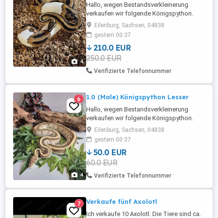
Hallo, wegen Bestandsverkleinerung
verkaufen wir folgende Königspython.
(bei Bedarf inkl. voll ausgestatteten
Eilenburg, Sachsen, 04838
Terrarium) Alter: 2021 Geschlecht:
gestern 00:37
Weibchen Morph: Piebald Orange Dream
210.0 EUR
Terrarium: 100x50x50 aus Rep Tix-
250.0 EUR
Kunststoff von Terra Plus, Höhle schwarz
4
von M&S, Reptizoo Schlupfbox Moosbox
Verifizierte Telefonnummer
von M&S, ...
1.0 (Male) Königspython Lesser
6
Hallo, wegen Bestandsverkleinerung
verkaufen wir folgende Königspython.
(bei Bedarf inkl. voll ausgestatteten
Eilenburg, Sachsen, 04838
Terrarium) Alter: 2020 Geschlecht:
gestern 00:37
Männchen Morph: Lesser Terrarium:
50.0 EUR
100x50x50 aus Rep Tix-Kunststoff von
60.0 EUR
Terra Plus, Höhle schwarz von M&S,
Reptizoo Schlupfbox Moosbox von M&S,
4
Verifizierte Telefonnummer
Reptizoo Premium ...
Verkaufe fünf Axolotl
7
Ich verkaufe 10 Axolotl. Die Tiere sind ca.