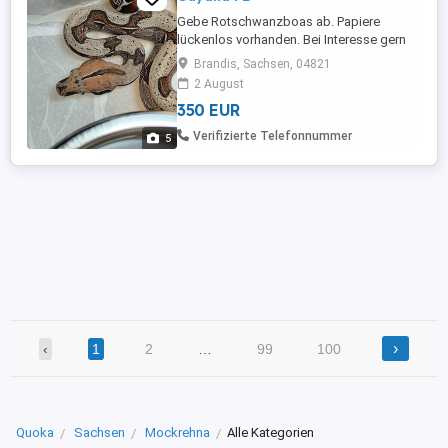
Gebe Rotschwanzboas ab. Papiere
lückenlos vorhanden. Bei Interesse gern
melden. Preis ab 350 EU
Brandis, Sachsen, 04821
2 August
350 EUR
Verifizierte Telefonnummer
5
›
‹
1
2
…
99
100
Quoka
Sachsen
Mockrehna
Alle Kategorien