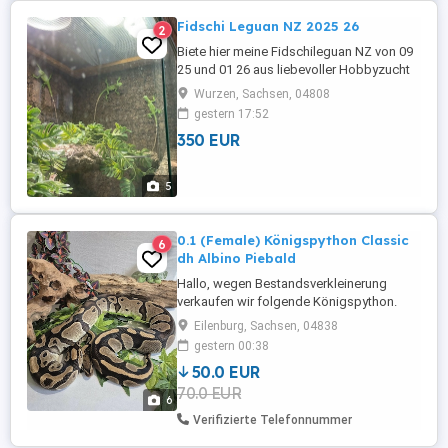
Fidschi Leguan NZ 2025 26
2
Biete hier meine Fidschileguan NZ von 09
25 und 01 26 aus liebevoller Hobbyzucht
an. Alle Tiere sind futterfest und
Wurzen, Sachsen, 04808
einwandfrei. Männchen: 350 Weibchen:
gestern 17:52
auf Anfrage EU Bescheinigungen sind
350 EUR
Vorhanden: CITES Codes: DE-ST-25-1156
DE-ST-25-1157 DE-ST-25-1158 DE-ST-26-
0618 DE-ST-26-0619 DE-ST-26-0620
5
Versand ...
0.1 (Female) Königspython Classic
6
dh Albino Piebald
Hallo, wegen Bestandsverkleinerung
verkaufen wir folgende Königspython.
(bei Bedarf inkl. voll ausgestatteten
Eilenburg, Sachsen, 04838
Terrarium) Alter: 2014 Geschlecht:
gestern 00:38
Weibchen Morph: Classic doppel hetero
50.0 EUR
Albino Piebald Terrarium: 100x50x50 aus
70.0 EUR
Rep Tix-Kunststoff von Terra Plus, Höhle
6
schwarz von M&S, Reptizoo Schlupfbox
Verifizierte Telefonnummer
...