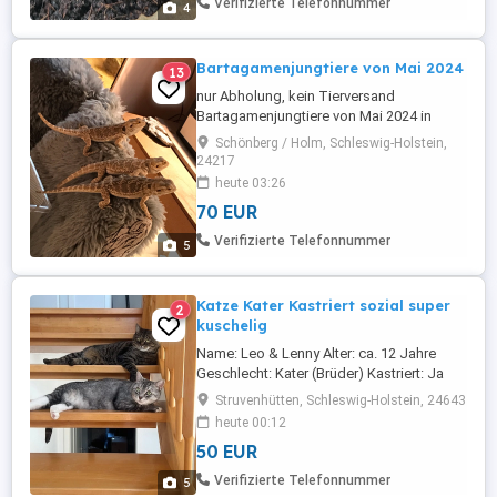
Verifizierte Telefonnummer
4
Bartagamenjungtiere von Mai 2024
13
nur Abholung, kein Tierversand
Bartagamenjungtiere von Mai 2024 in
liebevolle Hände zu verkaufen. Sie sind
Schönberg / Holm, Schleswig-Holstein,
gut im Futter ( Lebendfutter, Salat und
24217
Calcium ). Sie häuten gut und sind an die
heute 03:26
Hand gewöhnt. Sie sind agil und sehr
70 EUR
neugierig und zutraulich. Gruß Susanne
Verifizierte Telefonnummer
5
Katze Kater Kastriert sozial super
2
kuschelig
Name: Leo & Lenny Alter: ca. 12 Jahre
Geschlecht: Kater (Brüder) Kastriert: Ja
Gesundheit: geimpft, gesund, Papiere
Struvenhütten, Schleswig-Holstein, 24643
vorhanden Leo und Lenny sind zwei
heute 00:12
unzertrennliche Brüder, die ihr ganzes
50 EUR
Leben miteinander verbracht haben und
daher nur gemeinsam vermittelt werden.
Verifizierte Telefonnummer
5
Beide sind sehr liebe, ruhige und