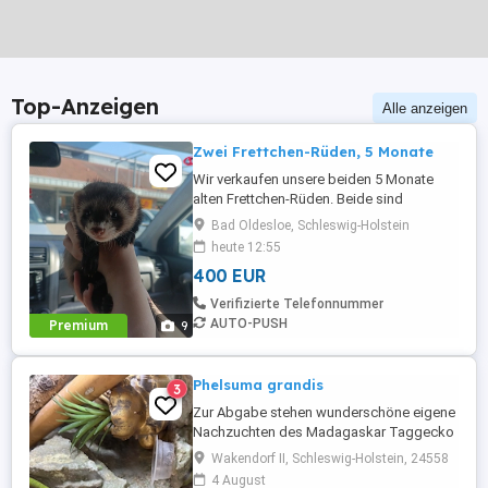
Top-Anzeigen
Alle anzeigen
Zwei Frettchen-Rüden, 5 Monate
Wir verkaufen unsere beiden 5 Monate
alten Frettchen-Rüden. Beide sind
gechippt, kastriert und entwurmt und
Bad Oldesloe, Schleswig-Holstein
besitzen jeweils einen EU-
heute 12:55
Heimtierausweis. Die beiden werden nur
400 EUR
zusammen abgegeben, da sie aneinander
gewöhnt sind. Im Preis enthalten sind
Verifizierte Telefonnummer
beide Frettchen, der Käfig sowie
AUTO-PUSH
Premium
9
sämtliches vorhandenes ...
Phelsuma grandis
3
Zur Abgabe stehen wunderschöne eigene
Nachzuchten des Madagaskar Taggecko
Phelsuma grandis. Die Tiere werden mit
Wakendorf II, Schleswig-Holstein, 24558
hochwertigen Futtertieren und UV Licht
4 August