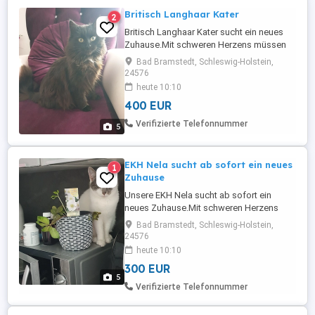
Britisch Langhaar Kater
2
Britisch Langhaar Kater sucht ein neues
Zuhause.Mit schweren Herzens müssen
wir uns von unserem geliebten Puszek
Bad Bramstedt, Schleswig-Holstein,
verabschieden. Grund ist eine
24576
gesundhelitische Situation in der Familie.
heute 10:10
Puszek ist sehr ruhige Kater. Er ist gut
400 EUR
sozialisiert mit Hunde und Kinder
gewöhnt. Er ist regelmäßig tierärztlich ...
Verifizierte Telefonnummer
5
EKH Nela sucht ab sofort ein neues
1
Zuhause
Unsere EKH Nela sucht ab sofort ein
neues Zuhause.Mit schweren Herzens
müssen wir uns von Nela
Bad Bramstedt, Schleswig-Holstein,
verabschieden.Grund ist eine
24576
gesundhelitische Situation in der
heute 10:10
Familie.Nela ist richtig süße Katze und
300 EUR
sehr verspielt. Sie ist Stubenrein Hunde
5
und Kinder gewöhnt. Sie ist geimpft und
Verifizierte Telefonnummer
gechipt und hat einen ...