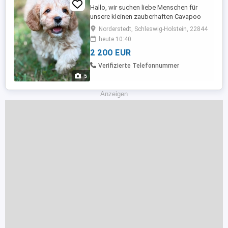
Hallo, wir suchen liebe Menschen für
unsere kleinen zauberhaften Cavapoo
Welpen. Wir sind verspielt und sehr
Norderstedt, Schleswig-Holstein, 22844
verschmust, kuscheln gern und lange
heute 10:40
.schlafen durch. Wir gehen brav aufs
2 200 EUR
Training Pad und auch draußen auf
Toilette. Wir sind Jungs und Mädchen
Verifizierte Telefonnummer
sind mehrfach entwurmt , geimpft und
5
sind ...
Anzeigen