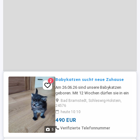
Babykatzen sucht neue Zuhause
2
Am 26.06.26 sind unsere Babykatzen
geboren. Mit 12 Wochen dürfen sie in ein
neue Zuhause umzehen. Sie sind
Bad Bramstedt, Schleswig-Holstein,
entwurmt und geimpft. Die kleine sind
24576
richtig süße Karze. Die Kitten sind sehr
heute 10:10
verspielt und gut sozialisiert an Kinder
490 EUR
gewohnt. Essen nass und trocken Futter.
Mama und Papa sind BLH. Beide
Verifizierte Telefonnummer
5
Elterntiere ...