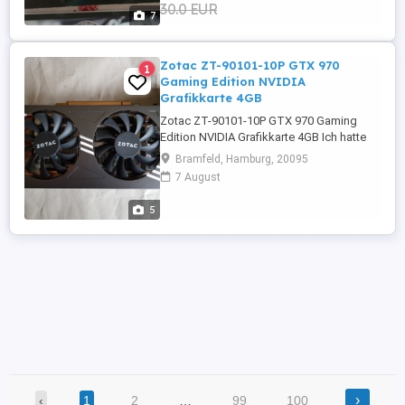
30.0 EUR
7
Zotac ZT-90101-10P GTX 970
1
Gaming Edition NVIDIA
Grafikkarte 4GB
Zotac ZT-90101-10P GTX 970 Gaming
Edition NVIDIA Grafikkarte 4GB Ich hatte
die Grafikkarte über eine Kleinanzeige
Bramfeld, Hamburg, 20095
gekauft; laut Verkäufer hat die Grafikkarte
7 August
bis zum Ausbau ohne Probleme
funktioniert. Ich habe vergeblich versucht,
5
die Grafikkarte mit meinen Komponenten
zum Laufen zu bringen. *** Ich ...
›
‹
1
2
…
99
100