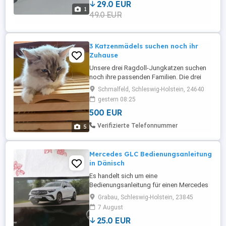
29.0 EUR
Faxrolle Faxfolie Filmrolle Inkfilm Inkfolie
1
49.0 EUR
Ribbon bei Versand plus 6,50 Euro. Nach
19 Abs. 1 UStG wird keine ...
3 Katzenmädels suchen noch ihr
Zuhause
Unsere drei Ragdoll-Jungkatzen suchen
noch ihre passenden Familien. Die drei
Mädchen sind sehr lieb, freundlich und an
Schmalfeld, Schleswig-Holstein, 24640
Kinder gewöhnt. Sie wachsen mit viel
gestern 08:25
Nähe zum Menschen auf und wünschen
500 EUR
sich ein Zuhause, in dem sie liebevoll
aufgenommen werden und dauerhaft
Verifizierte Telefonnummer
5
bleiben dürfen. Zu vergeben sind: Blue ...
Mercedes GLC Bedienungsanleitung
in Dänisch
Es handelt sich um eine
Bedienungsanleitung für einen Mercedes
GLC ab Baujahr 2024 in dänischer Sprache
Grabau, Schleswig-Holstein, 23845
neu!!!!
7 August
25.0 EUR