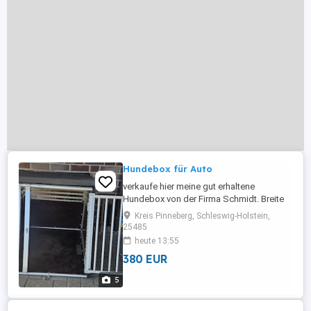
Hundebox für Auto
verkaufe hier meine gut erhaltene
Hundebox von der Firma Schmidt. Breite
75 cm,Tiefe 93 cm, Höhe 638cm.
Kreis Pinneberg, Schleswig-Holstein,
25485
heute 13:55
380 EUR
5