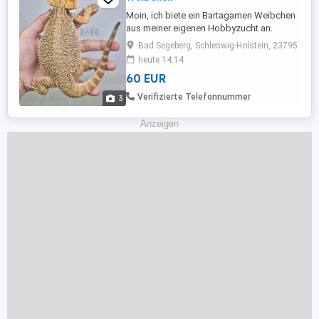
Moin, ich biete ein Bartagamen Weibchen
aus meiner eigenen Hobbyzucht an.
Geschlüpft ist sie 04.2025 und entwickelt
Bad Segeberg, Schleswig-Holstein, 23795
sich prima. Ihre Färbung & Genetik nennt
heute 14:14
sich: Wildfarbend, ohne jegliche
60 EUR
zusätzliche Genetik. Diese kleine
Bartagame wurde ausgesetzt und ich
Verifizierte Telefonnummer
3
habe sie aufgenommen und wieder
aufgepäppelt. ...
Anzeigen