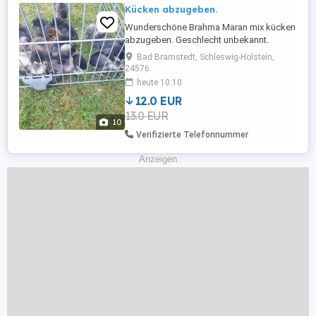
Kücken abzugeben.
Wunderschöne Brahma Maran mix kücken
abzugeben. Geschlecht unbekannt.
Privatverkauf keine Garantie und
Bad Bramstedt, Schleswig-Holstein,
Rücknahme.
24576
heute 10:10
12.0 EUR
13.0 EUR
10
Verifizierte Telefonnummer
Anzeigen