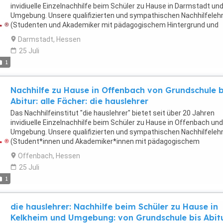
invidiuelle Einzelnachhilfe beim Schüler zu Hause in Darmstadt un
Umgebung. Unsere qualifizierten und sympathischen Nachhilfeleh
(Studenten und Akademiker mit pädagogischem Hintergrund und
Lehrerfahrung) geben professionelle Nachhilfe für alle Fächer und
Darmstadt, Hessen
Altersstufen und betreuen erfolgreich Schüler und Schülerinnen v
25 Juli
der Grundschule bis zum Abitur- auch Erwachsene. Unser
1
Fächerangebot: Mathe, Physik, Chemie, Biologie, Deutsch, Englisch
Französisch, Spanisch, Latein, Geschichte, Powi, Rechnuungswes
Buchführung... "die hauslehrer" arbeiten nach einem erprobten
Nachhilfe zu Hause in Offenbach von Grundschule b
pädagogisch- psychologischen Konzept und unterstützen Schüler
Abitur: alle Fächer: die hauslehrer
auch bei ihren individuellen Lernschwierigkeiten wie
Konzentrationsproblemen, Motivationsproblemen, Prüfungsangst
Das Nachhilfeinstitut "die hauslehrer" bietet seit über 20 Jahren
Hochbegabung, Dyskalkulie, Legasthenie... Unterrichtsbegleitend
invidiuelle Einzelnachhilfe beim Schüler zu Hause in Offenbach und
vermitteln "die hauslehrer" stets das Lernen lernen. Nähere
Umgebung. Unsere qualifizierten und sympathischen Nachhilfeleh
Informationen zu Arbeit, Konzept und Preisen erhalten Sie unter: tel
(Student*innen und Akademiker*innen mit pädagogischem
069-71913987 Unsere Preise: 60 Minuten Einzelunterricht pro Wo
Hintergrund und Lehrerfahrung) geben professionelle Nachhilfe für 
Offenbach, Hessen
beim Schüler zu Hause kosten monatlich 175 Euro. 90 Minuten
Fächer und Altersstufen und betreuen erfolgreich Schüler und
Einzelunterricht pro Woche beim Schüler zu Hause kosten monatli
25 Juli
Schülerinnen von der Grundschule bis zum Abitur- auch Erwachsen
260 Euro. Ansprechpartnerin: Dipl. Päd. R. Henkelmann
1
Unser Fächerangebot: Mathe, Physik, Chemie, Biologie, Deutsch,
Englisch, Französisch, Spanisch, Latein, Geschichte, Powi,
Rechnuungswesen, Buchführung... "die hauslehrer" arbeiten nach
die hauslehrer: Nachhilfe beim Schüler zu Hause in
einem erprobten pädagogisch- psychologischen Konzept und
Kelkheim und Umgebung: von Grundschule bis Abit
unterstützen Schüler auch bei ihren individuellen Lernschwierigkei