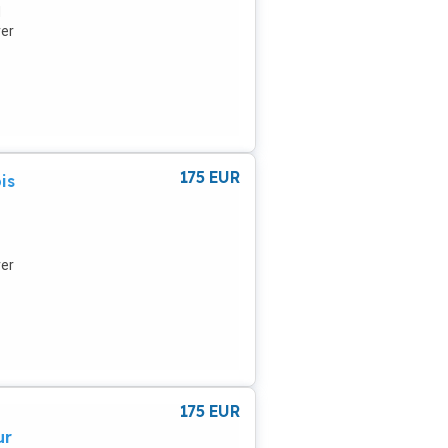
d
rer
on
,
en,
175
EUR
is
,
rer
.:
che
alle
ch
e.
175
EUR
ur
ten