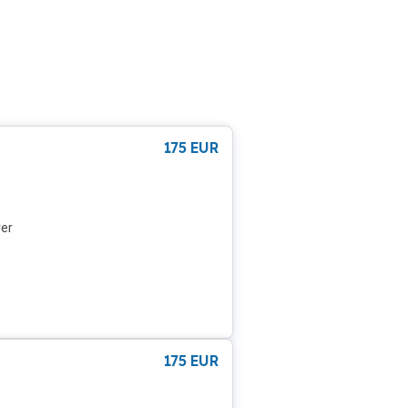
ten
gst,
.:
ch
175
EUR
rer
alle
e.
175
EUR
ten
gst,