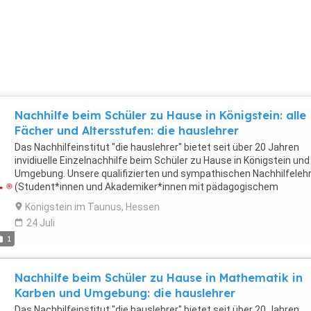
unterstützen Schüler auch bei ihren individuellen Lernschwierigkei
wie Konzentrationsproblemen, Motivationsproblemen, Prüfungsan
Hochbegabung, Dyskalkulie, Legasthenie... Unterrichtsbegleitend
vermitteln "die hauslehrer" stets das Lernen lernen. Nähere
Informationen zu Arbeit, Konzept und Preisen erhalten Sie unter: tel
069-71913987 oder 0611-9518121 Unsere Preise: 60 Minuten
Einzelunterricht pro Woche beim Schüler zu Hause kosten monatli
175 Euro. 90 Minuten Einzelunterricht pro Woche beim Schüler zu
Hause kosten monatlich 260 Euro.
Nachhilfe beim Schüler zu Hause in Königstein: alle
Fächer und Altersstufen: die hauslehrer
Das Nachhilfeinstitut "die hauslehrer" bietet seit über 20 Jahren
invidiuelle Einzelnachhilfe beim Schüler zu Hause in Königstein und
Umgebung. Unsere qualifizierten und sympathischen Nachhilfeleh
(Student*innen und Akademiker*innen mit pädagogischem
Hintergrund und Lehrerfahrung) geben professionelle Nachhilfe für 
Königstein im Taunus, Hessen
Fächer und Altersstufen und betreuen erfolgreich Schüler und
24 Juli
Schülerinnen von der Grundschule bis zum Abitur- auch Erwachsen
1
Unser Fächerangebot: Mathe, Physik, Chemie, Biologie, Deutsch,
Englisch, Französisch, Spanisch, Latein, Geschichte, Powi,
Rechnuungswesen, Buchführung... "die hauslehrer" arbeiten nach
Nachhilfe beim Schüler zu Hause in Mathematik in
einem erprobten pädagogisch- psychologischen Konzept und
Karben und Umgebung: die hauslehrer
unterstützen Schüler auch bei ihren individuellen Lernschwierigkei
wie Konzentrationsproblemen, Motivationsproblemen, Prüfungsan
Das Nachhilfeinstitut "die hauslehrer" bietet seit über 20 Jahren