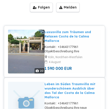
Folgen
Melden
Luxusvilla zum Träumen und
Relaxen Costa de la Calma
Mallorca
Kontakt : +34643177961
Objektbeschreibung Ihre
Traumimmobilie wurde in massiver
Köln, Nordrhein-Westfalen
Bauweise errichtet und bietet Ihrer
4 August
Familie sehr viel Platz zur freien
1 590 000
EUR
Entfaltung. Die Immobilie wurde im
20
Jahre 2014 vergrößert und umfassend
saniert. Nachdem Sie das Objekt über
eine eiserne Türe betreten haben,
Leben im Süden Traumvilla mit
erreichen Sie über eine Treppe den
wunderschönem Ausblick über
Terrassenbereich, in welchem Ihnen ein
das Tal der Costa de la Calma
Pool zur Verfügung steht. Mit direktem
Mallorca
Zugang zum äusserst komfortabel
Kontakt : +34643177961
gestalteten Swimmingpool, steht Ihnen
Objektbeschreibung Ihre neue
im Erdgeschoss eine sehr große Bar mit