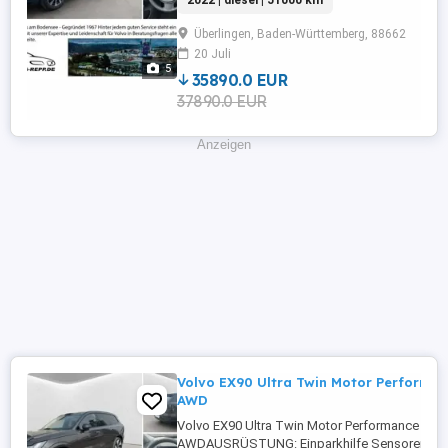
2022 | diesel | 51000 km
Rückfahrkamera,Beifahrerairbag,Abstandstem
Frontscheibe,Beheizbares Lenkrad,Berganfahr
Überlingen, Baden-Württemberg, 88662
Radio,Elektrische ...
20 Juli
5
35890.0 EUR
37890.0 EUR
Anzeigen
Volvo EX90 Ultra Twin Motor Performanc
AWD
Volvo EX90 Ultra Twin Motor Performance Pure 
AWDAUSRÜSTUNG: Einparkhilfe Sensoren vorn