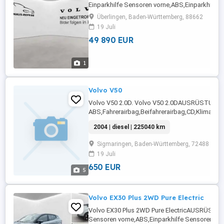
Einparkhilfe Sensoren vorne,ABS,Einparkhilfe
hinten,Fahrerairbag,Einparkhilfe
Überlingen, Baden-Württemberg, 88662
Rückfahrkamera,Beifahrerairbag,Schiebedach
19 Juli
Lenkrad,Berganfahrassistent,Radio,DAB-Radio,
49 890 EUR
Heckklappe,Servolenkung,Elektrische ...
1
Volvo V50
Volvo V50 2.0D. Volvo V50 2.0DAUSRÜSTUNG:
ABS,Fahrerairbag,Beifahrerairbag,CD,Klimaanl
Fensterheber,Lederlenkrad,Alufelgen,Zentralv
2004 | diesel | 225040 km
Rücksitzbank,Reserverad,Notrad,Schlüssellos
Zentralverriegelung,Raucherpaket,Wegfahrspe
Sigmaringen, Baden-Württemberg, 72488
begrenzungsanlage,Tempomat,Bordcomputer,ES
19 Juli
650 EUR
5
Volvo EX30 Plus 2WD Pure Electric
Volvo EX30 Plus 2WD Pure ElectricAUSRÜSTUNG
Sensoren vorne,ABS,Einparkhilfe Sensoren