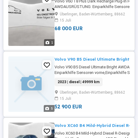
Volvo V60 T8 Plus Dark Recharge Plug-In Hybri
AWDAUSRÜSTUNG: Einparkhilfe Sensoren
vorne,ABS,Einparkhilfe Sensoren
Überlingen, Baden-Württemberg, 88662
hinten,Fahrerairbag,Beifahrerairbag,Einparkhil
15 Juli
System,Schiebedach,Abstandstempomat,Arml
68 000 EUR
Lenkrad,Berganfahrassistent,Radio,DAB-Radio,
Heckklappe,Servolenkung,LED-Scheinwerfer,Elek
1
Volvo V90 B5 Diesel Ultimate Bright AW
Volvo V90 B5 Diesel Ultimate Bright AWDAU
Einparkhilfe Sensoren vorne,Einparkhilfe Sens
hinten,ABS,Einparkhilfe
2023 | diesel | 49999 km
Rückfahrkamera,Fahrerairbag,Beifahrerairba
Lenkrad,Berganfahrassistent,DAB-Radio,Radio,
Überlingen, Baden-Württemberg, 88662
Heckklappe,Servolenkung,LED-Tagfahrlicht,Elek
15 Juli
52 900 EUR
5
Volvo XC60 B4 Mild-Hybrid Diesel R-De
Volvo XC60 B4 Mild-Hybrid Diesel R-Desig