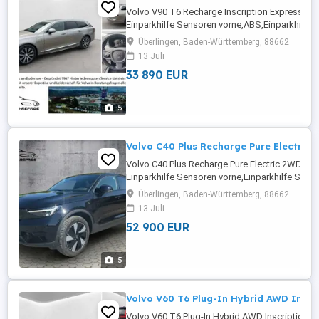
Volvo V90 T6 Recharge Inscription Express
Einparkhilfe Sensoren vorne,ABS,Einparkhilfe
hinten,Fahrerairbag,Einparkhilfe
Überlingen, Baden-Württemberg, 88662
Rückfahrkamera,Beifahrerairbag,Klimaanlage
13 Juli
Frontscheibe,Beheizbares Lenkrad,Berganfahr
33 890 EUR
Radio,Elektrische ...
5
Volvo C40 Plus Recharge Pure Electric
Volvo C40 Plus Recharge Pure Electric 2WD
Einparkhilfe Sensoren vorne,Einparkhilfe Sens
hinten,ABS,Einparkhilfe
Überlingen, Baden-Württemberg, 88662
Rückfahrkamera,Fahrerairbag,Beifahrerairba
13 Juli
Lenkrad,Berganfahrassistent,Radio,DAB-Radio,
52 900 EUR
Heckklappe,Servolenkung,LED-Scheinwerfer,Elek
5
Volvo V60 T6 Plug-In Hybrid AWD Inscr
Volvo V60 T6 Plug-In Hybrid AWD Inscription