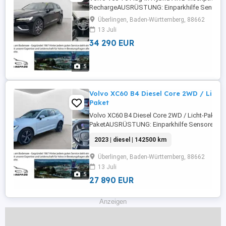
RechargeAUSRÜSTUNG: Einparkhilfe Sensore
vorne,ABS,Einparkhilfe Sensoren hinten,Fahrera
Überlingen, Baden-Württemberg, 88662
Rückfahrkamera,Beifahrerairbag,Einparkhilfe 
13 Juli
System,Schiebedach,Klimaanlage,Abstandste
34 290 EUR
Lenkrad,Berganfahrassistent,Radio,DAB-Radio,E
5
Volvo XC60 B4 Diesel Core 2WD / Licht-
Paket
Volvo XC60 B4 Diesel Core 2WD / Licht-Paket / 
PaketAUSRÜSTUNG: Einparkhilfe Sensoren vorn
Sensoren hinten,ABS,Einparkhilfe
2023 | diesel | 142500 km
Rückfahrkamera,Fahrerairbag,Beifahrerairbag
Lenkrad,Berganfahrassistent,Radio,DAB-Radio,
Überlingen, Baden-Württemberg, 88662
Heckklappe,Servolenkung,Elektrische ...
13 Juli
5
27 890 EUR
Anzeigen