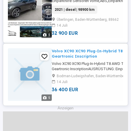
Einparkhilfe Sensoren vorne,ABS,Einparkhilfe
hinten,Fahrerairbag,Einparkhilfe Rückfahrkamer
2021 | diesel | 98900 km
selbstlenkendes
System,Beifahrerairbag,Abstandstempomat,Ar
Überlingen, Baden-Württemberg, 88662
Lenkrad,Berganfahrassistent,DAB-Radio,Radio,E
14 Juli
32 900 EUR
5
Volvo XC90 XC90 Plug-In-Hybrid T8 AW
Geartronic Inscription
Volvo XC90 XC90 Plug-In-Hybrid T8 AWD Twin 
Geartronic InscriptionAUSRÜSTUNG: Einparkhi
hinten,ABS,Fahrerairbag,Beifahrerairbag,Arml
Bodman-Ludwigshafen, Baden-Württemberg, 
Lenkrad,Berganfahrassistent,Radio,Elektrische
14 Juli
Heckklappe,LED-Scheinwerfer,Servolenkung,L
36 400 EUR
Tagfahrlicht,Elektrische
Fensterheber,Lederlenkrad,Alufelgen,Elektrische
5
Anzeigen