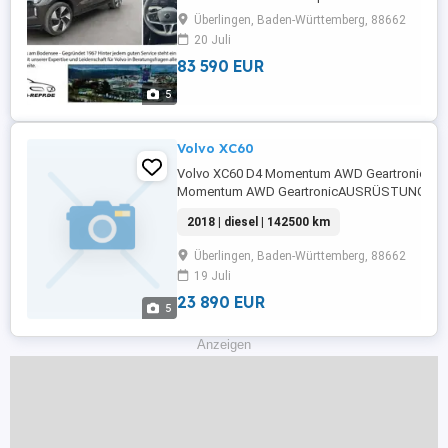
Sensoren hinten,ABS,Einparkhilfe
Überlingen, Baden-Württemberg, 88662
Rückfahrkamera,Fahrerairbag,Einparkhilfe sel
20 Juli
System,Beifahrerairbag,Abstandstempomat,Kl
83 590 EUR
Radio,Radio,Elektrische ...
5
Volvo XC60
Volvo XC60 D4 Momentum AWD Geartronic. Vo
Momentum AWD GeartronicAUSRÜSTUNG: Einp
vorne,Einparkhilfe Sensoren hinten,ABS,Einpark
2018 | diesel | 142500 km
Rückfahrkamera,Fahrerairbag,Beifahrerairbag,
Scheinwerfer,Servolenkung,Elektrische
Überlingen, Baden-Württemberg, 88662
Fensterheber,Lederlenkrad,Lordosenstütze,Alufe
19 Juli
23 890 EUR
5
Anzeigen