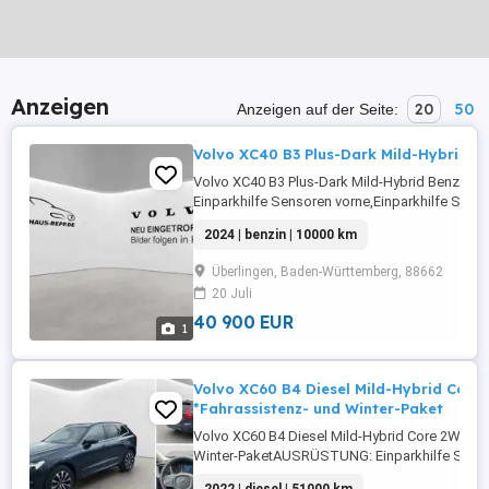
Anzeigen
20
50
Anzeigen auf der Seite:
Volvo XC40 B3 Plus-Dark Mild-Hybrid B
Volvo XC40 B3 Plus-Dark Mild-Hybrid Benzi
Einparkhilfe Sensoren vorne,Einparkhilfe Sens
hinten,ABS,Einparkhilfe
2024 | benzin | 10000 km
Rückfahrkamera,Fahrerairbag,Beifahrerairba
Lenkrad,Berganfahrassistent,DAB-Radio,Radio,
Überlingen, Baden-Württemberg, 88662
Heckklappe,LED-Scheinwerfer,Servolenkung,Elek
20 Juli
40 900 EUR
1
Volvo XC60 B4 Diesel Mild-Hybrid Core
*Fahrassistenz- und Winter-Paket
Volvo XC60 B4 Diesel Mild-Hybrid Core 2WD / 
Winter-PaketAUSRÜSTUNG: Einparkhilfe Sens
vorne,ABS,Einparkhilfe Sensoren hinten,Fahrera