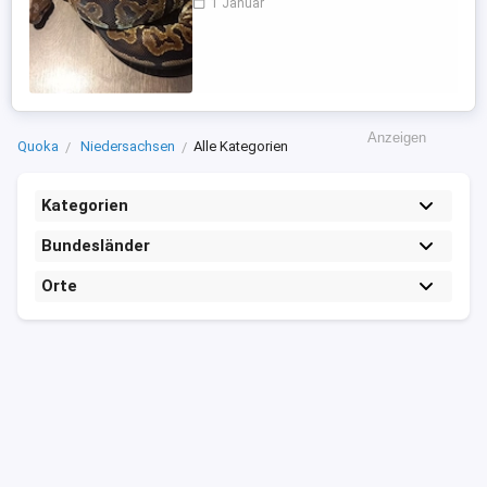
1 Januar
het pied female maker Alle Papiere und
Herkunftsnachweise vorhanden! Preise
gerne auf Anfrage. Übergabe auf Messen
wie Gießen, Frankfurt ...
Anzeigen
Quoka
Niedersachsen
Alle Kategorien
Kategorien
Bundesländer
Orte