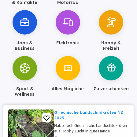
& Kontakte
Motorrad
Jobs &
Elektronik
Hobby &
Business
Freizeit
Sport &
Alles Mögliche
Zu verschenken
Wellness
Griechische Landschildkröten NZ
2025
Habe noch Griechische Landschildkröten
aus Hobby Zucht in gute Hände
abzugeben. Nachzuchten aus 2025,