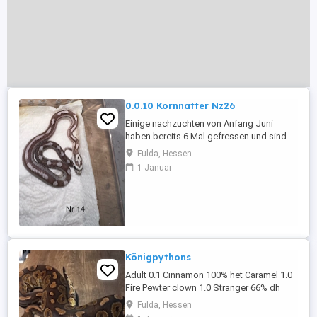
0.0.10 Kornnatter Nz26
Einige nachzuchten von Anfang Juni
haben bereits 6 Mal gefressen und sind
abgabebereit. Geschlechter sind noch
Fulda, Hessen
nicht bei allen bestimmt. Verpaarung Coral
1 Januar
Anery Tessera Stripe x Ghost Pewter
motley 1 - Anery Tessera Motley 4 - Anery
Tessera Motley 5 - Anery Motley 6 - Anery
Tessera Motley 7 - Anery ...
Königpythons
Adult 0.1 Cinnamon 100% het Caramel 1.0
Fire Pewter clown 1.0 Stranger 66% dh
Clown, Monsoon Subadult 0.1 Enchi Fire
Fulda, Hessen
Pinstripe 1.0 Pastel Banana Clown 100%