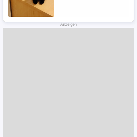
85646 Anzing, München MfG Olga.
Anzeigen