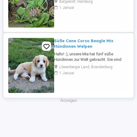
Bergedorf, Hamburg
Winterstarre 10 Wochen erfolgreich im
1 Januar
Kühlschrank abgehalten, dann sind sie ins
Freigehege gekommen. Alle gesund und
agil. Meine Erwartungen an Interessenten
sind eine artgerechte Haltung und
ausreichende ...
Süße Cane Corso Beagle Mix
Hündinnen Welpen
Hallo! :), unsere Mia hat fünf süße
Hündinnen zur Welt gebracht. Sie sind
gesund und top fit. Es ist eine Mischung
Löwenberger Land, Brandenburg
aus Cane Corso und Beagle, diese
1 Januar
verspricht lebhafte, intelligente und
zugleich anhängliche Hunde, die viel
Freude und Energie in ihre Familien
bringen :). Sie wachsen sehr
menschenbezogen ...
Anzeigen