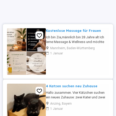
Kostenlose Massage für Frauen
Ich bin Zia,männlich bin 28 Jahre alt Ich
lerne Massage & Wellness und möchte
praktische Erfahrungen sammeln.
Mannheim, Baden-Württemberg
Ölmassage & Entspannungsmassage Ich
1 Januar
komme zu dir nach Hause, ins Hotel oder
an einen anderen geeigneten Ort. Bitte
Handtuch und dein gewünschtes
Massageöl bereitstellen. Die ...
4 Katzen suchen neu Zuhause
Hallo zusammen. Vier Kätzchen suchen
ein neues Zuhause: zwei Kater und zwei
Katzen. Die Kätzchen sind geimpft,
Anzing, Bayern
entwurmt, besitzen EU-Heimtierausweise
1 Januar
und sind stubenrein. Sie sind fröhlich und
verspielt. Die Kätzchen sind 3 Monaten alt.