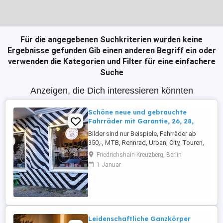
Für die angegebenen Suchkriterien wurden keine
Ergebnisse gefunden
Gib einen anderen Begriff ein oder
verwenden die Kategorien und Filter für eine einfachere
Suche
Anzeigen, die Dich interessieren könnten
Schöne neue und gebrauchte
Fahrräder mit Garantie, 26, 28,
Bilder sind nur Beispiele, Fahrräder ab
350,-, MTB, Rennrad, Urban, City, Touren,
Gravel, Trekking usw. Ob moderne
Friedrichshain-Kreuzberg, Berlin
gebrauchte Räder oder Klassische
1 Januar
Mountain bikes, vintage die z.T. aussehen
wie neu, Rennräder bzw Urban bikes,
manchmal Spezial Räder wie, im Moment,
ein Dreirad, viele Ersatzteile, auch ...
Leidenschaftliche Ganzkörper