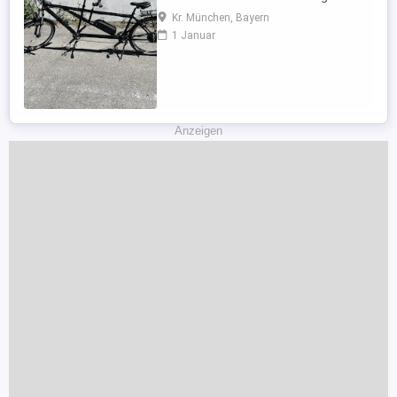
Hinterradantrieb umgerüstet. Merkmale:
Kr. München, Bayern
26 Zoll, Alurahmen, Unisex Erwachsene,
1 Januar
Shimano - Deore 27 Gang
Kettenschaltung, Daumenschalter,
Rahmengröße 53 44 cm, Federgabel,
Faltreifen, hydraulische
Scheibenbremsen, Downhill-Lenker, ...
Anzeigen