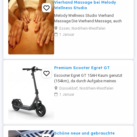
Vierhand Massage bei Melody
Wellness Studio
Melody Wellness Studio Vierhand
Massage Die Vierhand Massage, auch
bekannt als "4-Hand-Massage", ist eine
Essen, Nordrhein-Westfalen
luxuriöse Wellness-Anwendung, bei der
1 Januar
zwei Masseurin synchron
zusammenarbeiten, um dem Empfänger
ein einzigartiges Massageerlebnis zu
bieten. Durch die koordinierten
Bewegungen der beiden Therapeuten ...
Premium Scooter Egret GT
Escooter Egret GT 15AH Kaum genutzt
(154km), da durch Aufgabe meines
Wohmobils überflüssig. Der Scooter ist
Düsseldorf, Nordrhein-Westfalen
im April 25 für 1638 gekauft worden und
1 Januar
hat noch bis zum April 27 Garantie.
Rechnung, Handbuch, Datenblatt ist
vorhanden. Zusätzlich gibt es noch das
Original Seilschloss und die
Handyhalterung ...
Schöne neue und gebrauchte