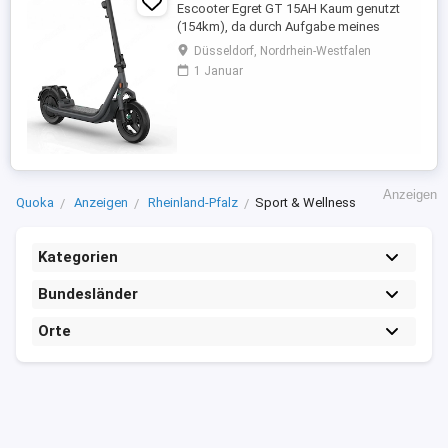
Escooter Egret GT 15AH Kaum genutzt
(154km), da durch Aufgabe meines
Wohmobils überflüssig. Der Scooter ist
Düsseldorf, Nordrhein-Westfalen
im April 25 für 1638 gekauft worden und
1 Januar
hat noch bis zum April 27 Garantie.
Rechnung, Handbuch, Datenblatt ist
vorhanden. Zusätzlich gibt es noch das
Original Seilschloss und die
Handyhalterung ...
Anzeigen
Quoka
Anzeigen
Rheinland-Pfalz
Sport & Wellness
Kategorien
Bundesländer
Orte