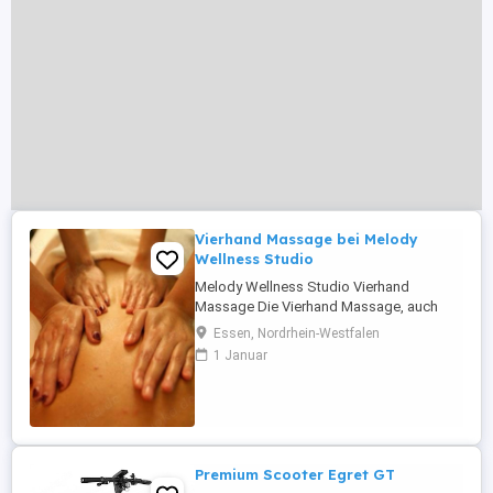
Vierhand Massage bei Melody
Wellness Studio
Melody Wellness Studio Vierhand
Massage Die Vierhand Massage, auch
bekannt als "4-Hand-Massage", ist eine
Essen, Nordrhein-Westfalen
luxuriöse Wellness-Anwendung, bei der
1 Januar
zwei Masseurin synchron
zusammenarbeiten, um dem Empfänger
ein einzigartiges Massageerlebnis zu
bieten. Durch die koordinierten
Bewegungen der beiden Therapeuten ...
Premium Scooter Egret GT