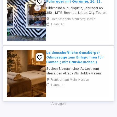
Fahrräder mit Garantie, 26, 28,
Bilder sind nur Beispiele, Fahrräder ab
350,-, MTB, Rennrad, Urban, City, Touren,
Gravel, Trekking usw. Ob moderne
Friedrichshain-Kreuzberg, Berlin
gebrauchte Räder oder Klassische
1 Januar
Mountain bikes, vintage die z.T. aussehen
wie neu, Rennräder bzw Urban bikes,
manchmal Spezial Räder wie, im Moment,
ein Dreirad, viele Ersatzteile, auch ...
Leidenschaftliche Ganzkörper
Oilmassage zum Entspannen für
Damen ( mit Hausbesuchen )
Suchen Sie nach einer Auszeit vom
stressigen Alltag? Als Hobby Maseur
biete ich Ihnen entspannende
Frankfurt am Main, Hessen
Gesellschaft u. Ganzkörper Oil massagen
1 Januar
direkt in Ihrem vertrauten Zuhause an. Ich
gehe ganz individuell auf Ihre Bedürfnisse
ein. Ob sanfte Entspannung oder
kräftigere Griffe bei hartnäckigen
Anzeigen
Verspannungen. ...