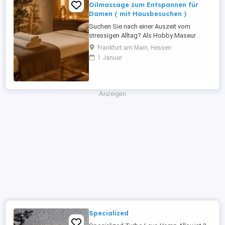
Oilmassage zum Entspannen für
Damen ( mit Hausbesuchen )
Suchen Sie nach einer Auszeit vom
stressigen Alltag? Als Hobby Maseur
biete ich Ihnen entspannende
Frankfurt am Main, Hessen
Gesellschaft u. Ganzkörper Oil massagen
1 Januar
direkt in Ihrem vertrauten Zuhause an. Ich
gehe ganz individuell auf Ihre Bedürfnisse
ein. Ob sanfte Entspannung oder
kräftigere Griffe bei hartnäckigen
Anzeigen
Verspannungen. ...
Specialized