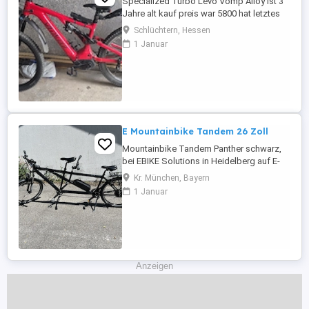
Specialized Turbo Levo Vomp Alloy ist 3
Jahre alt kauf preis war 5800 hat letztes
jahr ein neues Ritzel bekommen
Schlüchtern, Hessen
1 Januar
E Mountainbike Tandem 26 Zoll
Mountainbike Tandem Panther schwarz,
bei EBIKE Solutions in Heidelberg auf E-
Hinterradantrieb umgerüstet. Merkmale:
Kr. München, Bayern
26 Zoll, Alurahmen, Unisex Erwachsene,
1 Januar
Shimano - Deore 27 Gang
Kettenschaltung, Daumenschalter,
Rahmengröße 53 44 cm, Federgabel,
Faltreifen, hydraulische
Scheibenbremsen, Downhill-Lenker, ...
Anzeigen